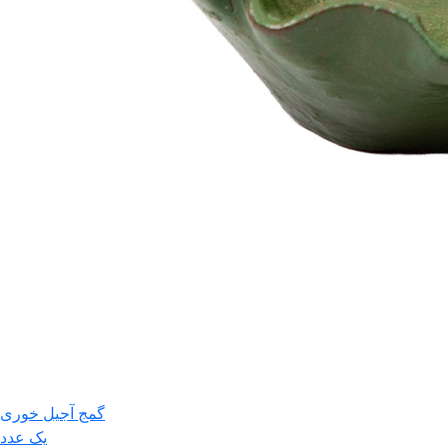
گمج آجیل خوری
یک عدد