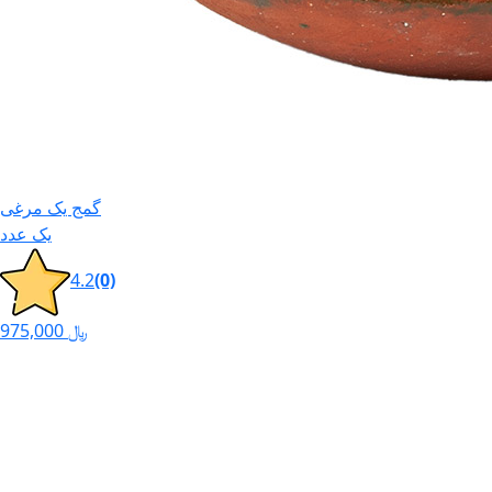
گمج یک مرغی
یک عدد
4.2
(0)
﷼
975,000