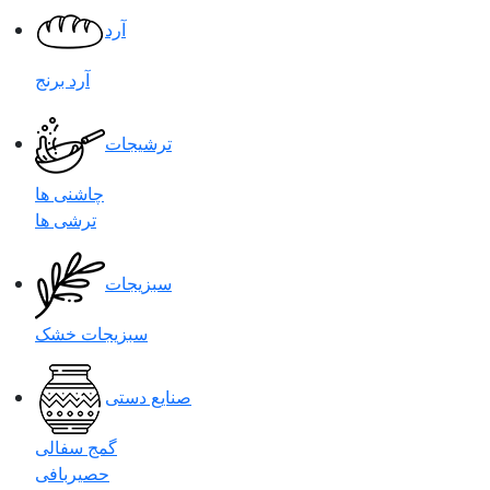
آرد
آرد برنج
ترشیجات
چاشنی ها
ترشی ها
سبزیجات
سبزیجات خشک
صنایع دستی
گمج سفالی
حصیربافی