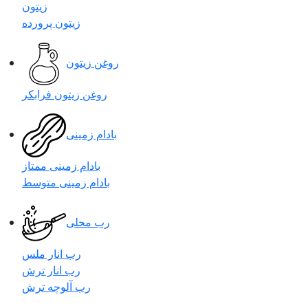
زیتون
زیتون پرورده
روغن زیتون
روغن زیتون فرابکر
بادام زمینی
بادام زمینی ممتاز
بادام زمینی متوسط
رب محلی
رب انار ملس
رب انار ترش
رب آلوچه ترش