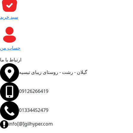
سبد خرید
حساب من
ارتباط با ما
گیلان - رشت - روستای زیبای تیسیه
09126266419
01334452479
info[@]gilhyper.com